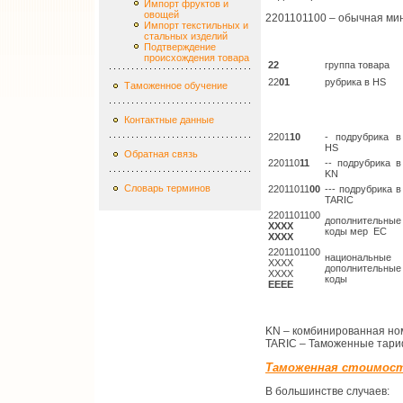
Импорт фруктов и
овощей
2201101100 – обычная ми
Импорт текстильных и
стальных изделий
Подтверждение
происхождения товара
22
группа товара
22
01
рубрика в HS
Таможенное обучение
Контактные данные
2201
10
- подрубрика в
HS
Обратная связь
220110
11
-- подрубрика в
KN
Словарь терминов
22011011
00
--- подрубрика в
TARIC
2201101100
дополнительные
XXXX
коды мер
ЕС
XXXX
2201101100
национальные
XXXX
дополнительные
XXXX
коды
EEEE
KN – комбинированная но
TARIC – Таможенные тар
Таможенная стоимос
В большинстве случаев: