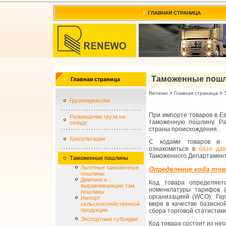
ГЛАВНАЯ СТРАНИЦА
Таможенные пош
Главная страница
»
»
Renewo
Главная страница
Грузоперевозки
При импорте товаров в Е
Размещение груза на
таможенную пошлину. Ра
складе
страны происхождения.
Консультации
С кодами товаров и 
ознакомиться в
базе да
Таможенного Департамент
Таможенные пошлины
Льготные таможенные
Определение кода тов
пошлины
Демпинг и
Код товара определяет
выравнивающие там.
номенклатуры тарифов 
пошлины
организацией (WCO). Га
Импорт
мире в качестве базисн
сельскохозяйственной
продукции
сбора торговой статистики
Экспортные субсидии
Код товара состоит из нес