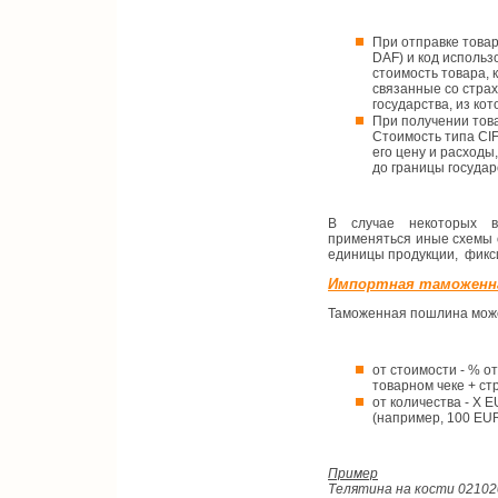
При отправке товар
DAF) и код использ
стоимость товара, 
связанные со стра
государства, из ко
При получении товар
Стоимость типа CIF
его цену и расходы
до границы государ
В случае некоторых ви
применяться иные схемы 
единицы продукции,
фикси
Импортная таможенн
Таможенная пошлина может
от стоимости - % о
товарном чеке + с
от количества - X 
(например, 100 EUR
Пример
Телятина на кости
02102