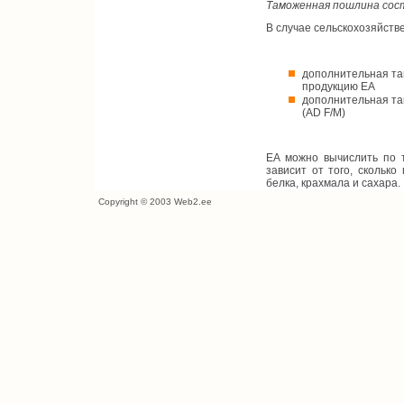
Таможенная пошлина соста
В случае сельскохозяйств
дополнительная та
продукцию EA
дополнительная та
(AD F/M)
EA можно вычислить по т
зависит от того, скольк
белка, крахмала и сахара.
Copyright © 2003 Web2.ee